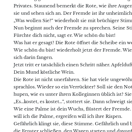
Privates. Staunend bemerkt die Rote, wie ihre Aug
sie und sehen sich an. Der Fremde ist ihr unheimlich
„Was wollen Sie?“ wiederholt sie mit brüchiger Sti
Nun beginnt auch der Fremde zu sprechen. Seine St
Fürchte dich nicht, sagt er. Wie schön du bist!
Was hat er gesagt? Die Rote öffnet die Scheibe ein 
Wie schön du bist! wiederholt jetzt der Fremde. Wie
sich darin fangen.
Jetzt tritt er tatsächlich einen Schritt näher. Apfelduf
Dein Mund köstliche Wein.
Die Rote ist nicht unerfahren. Sie hat viele ungewöhnl
sprachlos. Wieder so ein Verrückter? Soll sie den No
hupen, wie es unter ihren Kolleginnen üblich ist? Sie
„Es…kostet, es kostet…“, stottert sie. Dann schweigt si
Wie eine Palme ist dein Wuchs, flüstert der Fremde.
will ich die Palme, ergreifen will ich ihre Rispen.
Gefährlich klingt sie, diese Stimme. Gefährlich und
die Fenster schließen, den Wagen starten und davonfa