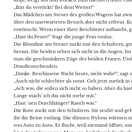
„Bist du verrückt? Bei dem Wetter!“
Das Mädchen am Steuer des großen Wagens hat zwar d
über den unerwarteten Besuch aber nicht erfreut. K
erwünscht. Wenn einer ihrer Beschützer auftaucht, gi
„Hast du Feuer?“ fragt die junge Frau tonlos.
Die Blondine am Steuer zuckt mit den Schultern, gre
heraus. Die beiden sehen sich nicht in die Augen. I
man die geschminkten Züge der beiden Frauen. Und 
Draußenstehenden.
„Danke. Beschissene Nacht heute, nicht wahr?“, sagt s
„Auch nicht schlechter als sonst. Geh jetzt zurück in
„Ach was, die sollen sich nicht so haben. Aber du has
Lange mach´ ich das nicht mehr mit.“
„Hast ´nen Durchhänger? Rauch was.“
Die Rote zuckt mit den Schultern. Sie seufzt und ge
ihr die Beine entlang. Die dünnen Nylons wärmen nic
von Auto zu Auto. Er flucht, weil niemand öffnet, u