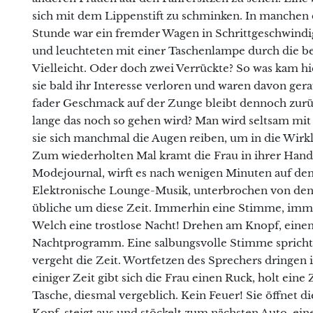
sich mit dem Lippenstift zu schminken. In manchen d
Stunde war ein fremder Wagen in Schrittgeschwindi
und leuchteten mit einer Taschenlampe durch die bes
Vielleicht. Oder doch zwei Verrückte? So was kam hi
sie bald ihr Interesse verloren und waren davon gera
fader Geschmack auf der Zunge bleibt dennoch zurüc
lange das noch so gehen wird? Man wird seltsam mit 
sie sich manchmal die Augen reiben, um in die Wirkl
Zum wiederholten Mal kramt die Frau in ihrer Handta
Modejournal, wirft es nach wenigen Minuten auf den 
Elektronische Lounge-Musik, unterbrochen von den s
übliche um diese Zeit. Immerhin eine Stimme, imme
Welch eine trostlose Nacht! Drehen am Knopf, einen
Nachtprogramm. Eine salbungsvolle Stimme spricht
vergeht die Zeit. Wortfetzen des Sprechers dringen 
einiger Zeit gibt sich die Frau einen Ruck, holt eine
Tasche, diesmal vergeblich. Kein Feuer! Sie öffnet di
Kopf, steigt aus und stöckelt zum nächsten Auto, e