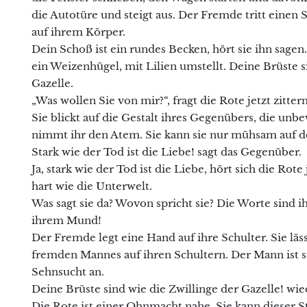
die Autotüre und steigt aus. Der Fremde tritt einen Sc
auf ihrem Körper.
Dein Schoß ist ein rundes Becken, hört sie ihn sage
ein Weizenhügel, mit Lilien umstellt. Deine Brüste si
Gazelle.
„Was wollen Sie von mir?“, fragt die Rote jetzt zitter
Sie blickt auf die Gestalt ihres Gegenübers, die unb
nimmt ihr den Atem. Sie kann sie nur mühsam auf d
Stark wie der Tod ist die Liebe! sagt das Gegenüber.
Ja, stark wie der Tod ist die Liebe, hört sich die Rot
hart wie die Unterwelt.
Was sagt sie da? Wovon spricht sie? Die Worte sind 
ihrem Mund!
Der Fremde legt eine Hand auf ihre Schulter. Sie läss
fremden Mannes auf ihren Schultern. Der Mann ist s
Sehnsucht an.
Deine Brüste sind wie die Zwillinge der Gazelle! wi
Die Rote ist einer Ohnmacht nahe. Sie kann dieser St