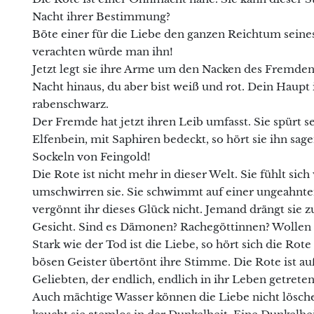
Nacht ihrer Bestimmung?
Böte einer für die Liebe den ganzen Reichtum seines H
verachten würde man ihn!
Jetzt legt sie ihre Arme um den Nacken des Fremden. 
Nacht hinaus, du aber bist weiß und rot. Dein Haupt 
rabenschwarz.
Der Fremde hat jetzt ihren Leib umfasst. Sie spürt se
Elfenbein, mit Saphiren bedeckt, so hört sie ihn sa
Sockeln von Feingold!
Die Rote ist nicht mehr in dieser Welt. Sie fühlt si
umschwirren sie. Sie schwimmt auf einer ungeahn
vergönnt ihr dieses Glück nicht. Jemand drängt sie zu
Gesicht. Sind es Dämonen? Rachegöttinnen? Wollen s
Stark wie der Tod ist die Liebe, so hört sich die Rot
bösen Geister übertönt ihre Stimme. Die Rote ist au
Geliebten, der endlich, endlich in ihr Leben getreten 
Auch mächtige Wasser können die Liebe nicht lösc