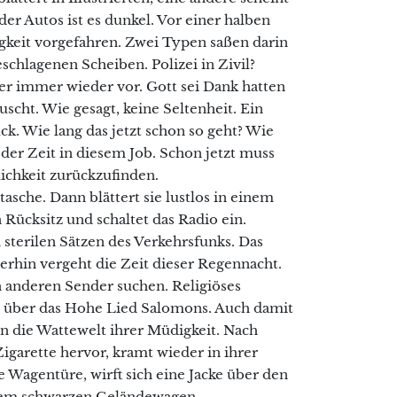
er Autos ist es dunkel. Vor einer halben
gkeit vorgefahren. Zwei Typen saßen darin
chlagenen Scheiben. Polizei in Zivil?
er immer wieder vor. Gott sei Dank hatten
uscht. Wie gesagt, keine Seltenheit. Ein
k. Wie lang das jetzt schon so geht? Wie
der Zeit in diesem Job. Schon jetzt muss
ichkeit zurückzufinden.
sche. Dann blättert sie lustlos in einem
Rücksitz und schaltet das Radio ein.
terilen Sätzen des Verkehrsfunks. Das
rhin vergeht die Zeit dieser Regennacht.
 anderen Sender suchen. Religiöses
 über das Hohe Lied Salomons. Auch damit
in die Wattewelt ihrer Müdigkeit. Nach
 Zigarette hervor, kramt wieder in ihrer
e Wagentüre, wirft sich eine Jacke über den
inem schwarzen Geländewagen.