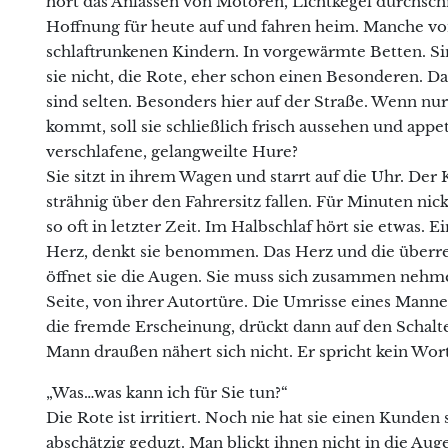
hört das Anlassen von Motoren, Lichtkegel durchsch
Hoffnung für heute auf und fahren heim. Manche v
schlaftrunkenen Kindern. In vorgewärmte Betten. Si
sie nicht, die Rote, eher schon einen Besonderen. D
sind selten. Besonders hier auf der Straße. Wenn nu
kommt, soll sie schließlich frisch aussehen und appet
verschlafene, gelangweilte Hure?
Sie sitzt in ihrem Wagen und starrt auf die Uhr. Der K
strähnig über den Fahrersitz fallen. Für Minuten nickt
so oft in letzter Zeit. Im Halbschlaf hört sie etwas.
Herz, denkt sie benommen. Das Herz und die überre
öffnet sie die Augen. Sie muss sich zusammen nehm
Seite, von ihrer Autortüre. Die Umrisse eines Manne
die fremde Erscheinung, drückt dann auf den Schalte
Mann draußen nähert sich nicht. Er spricht kein Wort
„Was…was kann ich für Sie tun?“
Die Rote ist irritiert. Noch nie hat sie einen Kund
abschätzig geduzt. Man blickt ihnen nicht in die Auge