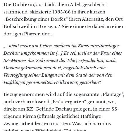
Die Dichterin, aus badischem Adelsgeschlecht
stammend, skizzierte 1965/66 in ihrer kurzen
„Beschreibung eines Dorfes“ ihren Alterssitz, den Ort
7
Bollschweil im Breisgau.
Sie erinnerte dabei an einen
dortigen Pfarrer, der…
„…nicht mehr am Leben, sondern im Konzentrationslager
Dachau umgekommen ist […] Er sei, weil er der Frau eines
SS-Mannes das Sakrament der Ehe gespendet hat, nach
Dachau gekommen und dort, angeblich durch eine
Verstopfung seiner Lungen mit dem Staub der von den
Häftlingen gesammelten Heilkräuter, gestorben“.
Bezug genommen wird auf die sogenannte „Plantage“,
auch verharmlosend „Kräutergarten“ genannt, wo,
direkt am KZ-Gelände Dachau gelegen, in einer SS-
eigenen Firma (oftmals geistliche) Häftlinge
Zwangsarbeit leisten mussten. Was sich harmlos
anhört, war in Wirklichkeit Teil einer